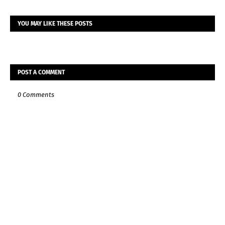
YOU MAY LIKE THESE POSTS
POST A COMMENT
0 Comments