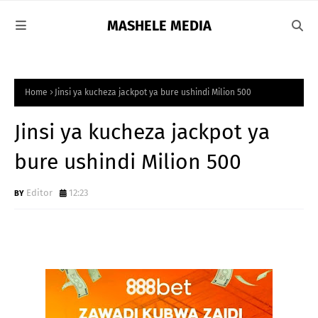
MASHELE MEDIA
Home
Jinsi ya kucheza jackpot ya bure ushindi Milion 500
Jinsi ya kucheza jackpot ya
bure ushindi Milion 500
Editor
12:23