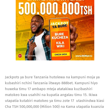
Jackpots ya bure Tanzania hutolewa na kampuni moja ya
kubashiri nchini Tanzania iitwayo 888bet. Kampuni hiyo
huweka timu 17 ambapo mteja atatakiwa kuzibashiri
matokeo kwa usahihi na kupatia angalau timu 15. Ikiwa
utapatia kutabiri matokeo ya timu zote 17 utashindwa kiasi
Cha TSH 500,000,000 (Milion 500) na Kama utapatia kuanzia