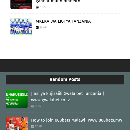
ganhar muito dinheiro
23:29
MKEKA WA LIGI YA TANZANIA
23:49
Random Posts
Jinsi ya kujisajili Gwala bet Tanzania |
www.gwalabet.co.tz
05:43
How to join 888bets Malawi |www.888bets.mw
12:38